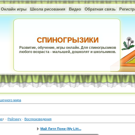
|
Онлайн игры
|
Школа рисования
|
Видео
|
Обратная связь
|
Регистр
СПИНОГРЫЗИКИ
Развитие, обучение, игры онлайн. Для спиногрызиков
любого возраста - малышей, дошколят и школьников.
шечного мира
ию
↑
·
Рейтингу
·
Воспроизведения
Май Литл Пони (My Litt...