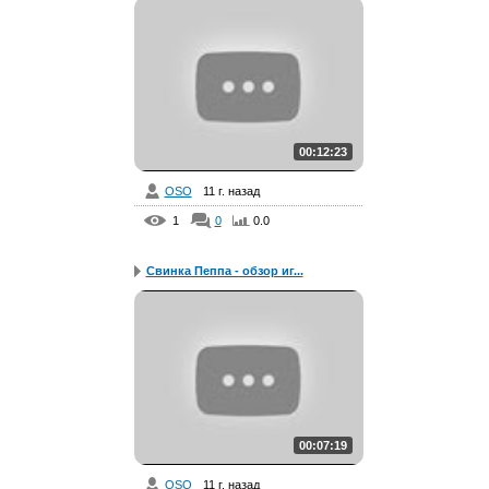
00:12:23
OSO
11 г. назад
1
0
0.0
Свинка Пеппа - обзор иг...
00:07:19
OSO
11 г. назад