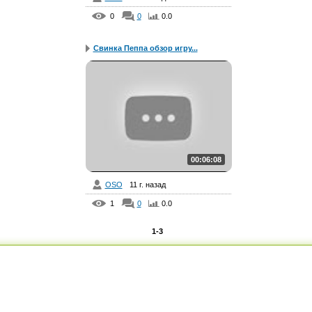
0
0
0.0
Свинка Пеппа обзор игру...
00:06:08
OSO
11 г. назад
1
0
0.0
1-3