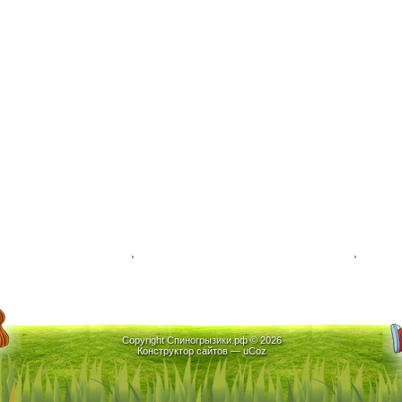
Copyright Спиногрызики.рф © 2026
Конструктор сайтов
—
uCoz