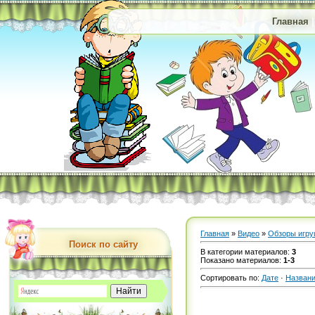
Главная
Главная
»
Видео
»
Обзоры игру
Поиск по сайту
В категории материалов
:
3
Показано материалов
:
1-3
Сортировать по
:
Дате
·
Назван