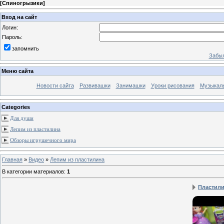
[
Спиногрызики
]
Вход на сайт
Логин:
Пароль:
запомнить
Забыл
Меню сайта
Новости сайта
Развивашки
Занимашки
Уроки рисования
Музыкал
Categories
Для души
Лепим из пластилина
Обзоры игрушечного мира
Главная
»
Видео
»
Лепим из пластилина
В категории материалов
:
1
Пластилин