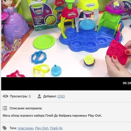
00:18
Просмотры
: 1
Добавил
:
OSO
Описание материала
:
Мега обзор игрового набора Плей-До Фабрика пирожных Play-Doh.
Теги
:
пластилин
,
Play-Doh
,
Плей-До