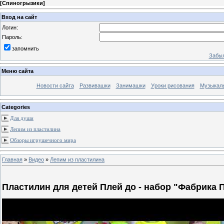
[
Спиногрызики
]
Вход на сайт
Логин:
Пароль:
запомнить
Забыл
Меню сайта
Новости сайта
Развивашки
Занимашки
Уроки рисования
Музыкал
Categories
Для души
Лепим из пластилина
Обзоры игрушечного мира
Главная
»
Видео
»
Лепим из пластилина
Пластилин для детей Плей до - набор "Фабрика 