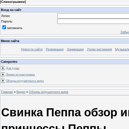
[
Спиногрызики
]
Вход на сайт
Логин:
Пароль:
запомнить
Забыл
Меню сайта
Новости сайта
Развивашки
Занимашки
Уроки рисования
Музыкал
Categories
Для души
Лепим из пластилина
Обзоры игрушечного мира
Главная
»
Видео
»
Обзоры игрушечного мира
Свинка Пеппа обзор и
принцессы Пеппы