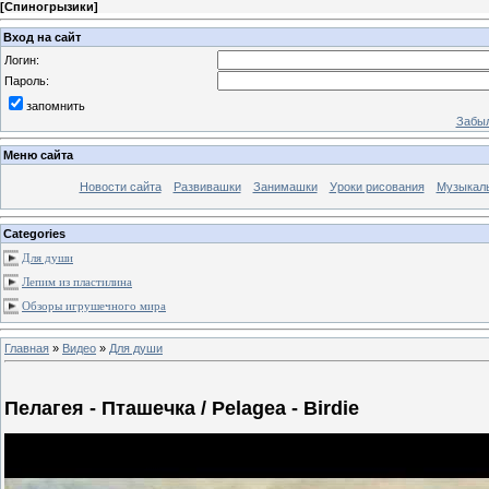
[
Спиногрызики
]
Вход на сайт
Логин:
Пароль:
запомнить
Забыл
Меню сайта
Новости сайта
Развивашки
Занимашки
Уроки рисования
Музыкал
Categories
Для души
Лепим из пластилина
Обзоры игрушечного мира
Главная
»
Видео
»
Для души
Пелагея - Пташечка / Pelagea - Birdie