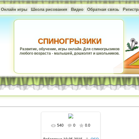
|
Онлайн игры
|
Школа рисования
|
Видео
|
Обратная связь
|
Регистр
СПИНОГРЫЗИКИ
Развитие, обучение, игры онлайн. Для спиногрызиков
любого возраста - малышей, дошколят и школьников.
540
0
0.0
В реальном размере