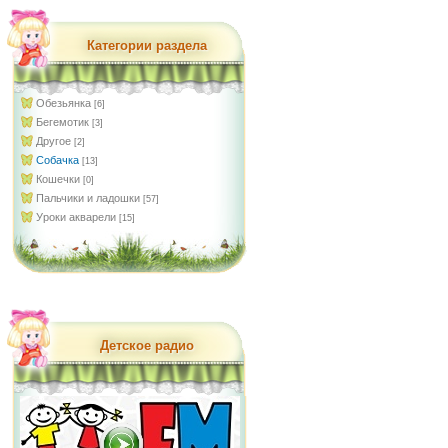
Категории раздела
Обезьянка
[6]
Бегемотик
[3]
Другое
[2]
Собачка
[13]
Кошечки
[0]
Пальчики и ладошки
[57]
Уроки акварели
[15]
Детское радио