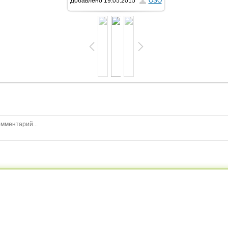
Добавлено
19.05.2015
OSO
500x625
/ 81.7Kb