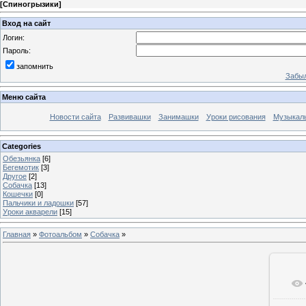
[
Спиногрызики
]
Вход на сайт
Логин:
Пароль:
запомнить
Забыл
Меню сайта
Новости сайта
Развивашки
Занимашки
Уроки рисования
Музыкал
Categories
Обезьянка
[6]
Бегемотик
[3]
Другое
[2]
Собачка
[13]
Кошечки
[0]
Пальчики и ладошки
[57]
Уроки акварели
[15]
Главная
»
Фотоальбом
»
Собачка
»