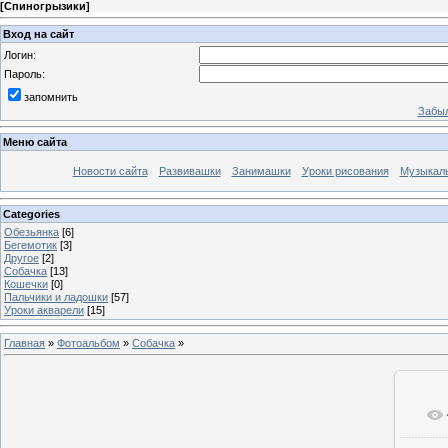
[
Спиногрызики
]
Вход на сайт
Логин:
Пароль:
запомнить
Забыл
Меню сайта
Новости сайта
Развивашки
Занимашки
Уроки рисования
Музыкал
Categories
Обезьянка
[6]
Бегемотик
[3]
Другое
[2]
Собачка
[13]
Кошечки
[0]
Пальчики и ладошки
[57]
Уроки акварели
[15]
Главная
»
Фотоальбом
»
Собачка
»