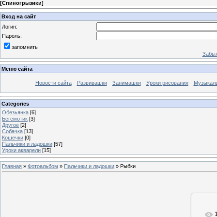
[
Спиногрызики
]
Вход на сайт
Логин:
Пароль:
запомнить
Забыл
Меню сайта
Новости сайта
Развивашки
Занимашки
Уроки рисования
Музыкал
Categories
Обезьянка
[6]
Бегемотик
[3]
Другое
[2]
Собачка
[13]
Кошечки
[0]
Пальчики и ладошки
[57]
Уроки акварели
[15]
Главная
»
Фотоальбом
»
Пальчики и ладошки
» Рыбки