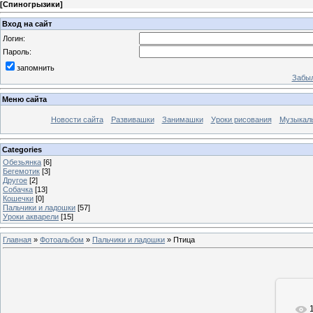
[
Спиногрызики
]
Вход на сайт
Логин:
Пароль:
запомнить
Забыл
Меню сайта
Новости сайта
Развивашки
Занимашки
Уроки рисования
Музыкал
Categories
Обезьянка
[6]
Бегемотик
[3]
Другое
[2]
Собачка
[13]
Кошечки
[0]
Пальчики и ладошки
[57]
Уроки акварели
[15]
Главная
»
Фотоальбом
»
Пальчики и ладошки
» Птица