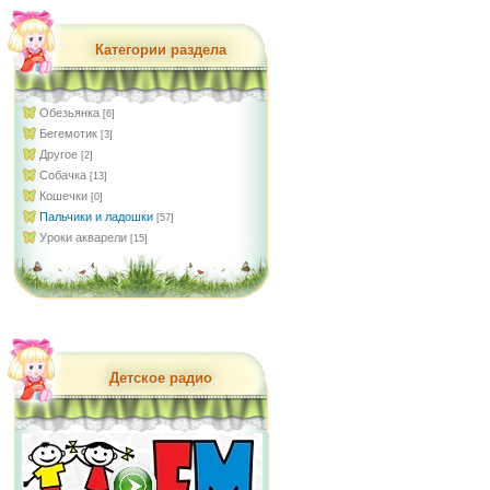
Категории раздела
Обезьянка
[6]
Бегемотик
[3]
Другое
[2]
Собачка
[13]
Кошечки
[0]
Пальчики и ладошки
[57]
Уроки акварели
[15]
Детское радио