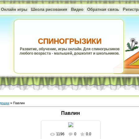
|
Онлайн игры
|
Школа рисования
|
Видео
|
Обратная связь
|
Регистр
СПИНОГРЫЗИКИ
Развитие, обучение, игры онлайн. Для спиногрызиков
любого возраста - малышей, дошколят и школьников.
адошки
» Павлин
Павлин
1196
0
0.0