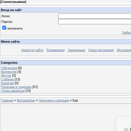
[
Спиногрызики
]
Вход на сайт
Логин:
Пароль:
запомнить
Забыл
Меню сайта
Новости сайта
Развивашки
Занимашки
Уроки рисования
Музыкал
Categories
Обезьянка
[6]
Бегемотик
[3]
Другое
[2]
Собачка
[13]
Кошечки
[0]
Пальчики и ладошки
[57]
Уроки акварели
[15]
Главная
»
Фотоальбом
»
Пальчики и ладошки
» Еда