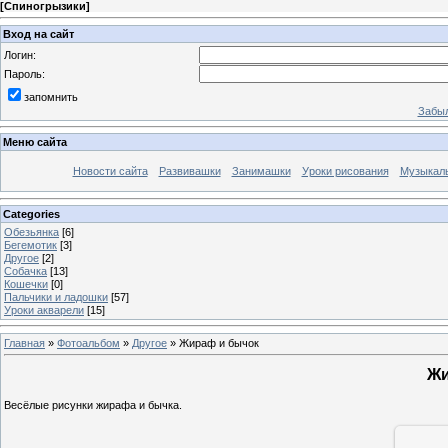
[
Спиногрызики
]
Вход на сайт
Логин:
Пароль:
запомнить
Забыл
Меню сайта
Новости сайта
Развивашки
Занимашки
Уроки рисования
Музыкал
Categories
Обезьянка
[6]
Бегемотик
[3]
Другое
[2]
Собачка
[13]
Кошечки
[0]
Пальчики и ладошки
[57]
Уроки акварели
[15]
Главная
»
Фотоальбом
»
Другое
» Жираф и бычок
Жи
Весёлые рисунки жирафа и бычка.