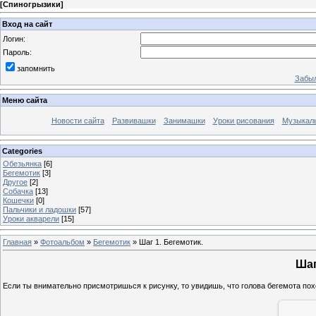
[
Спиногрызики
]
Вход на сайт
Логин:
Пароль:
запомнить
Забыл
Меню сайта
Новости сайта
Развивашки
Занимашки
Уроки рисования
Музыкал
Categories
Обезьянка
[6]
Бегемотик
[3]
Другое
[2]
Собачка
[13]
Кошечки
[0]
Пальчики и ладошки
[57]
Уроки акварели
[15]
Главная
»
Фотоальбом
»
Бегемотик
» Шаг 1. Бегемотик.
Шаг
Если ты внимательно присмотришься к рисунку, то увидишь, что голова бегемота пох