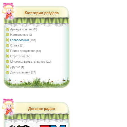
Категории раздела
Аркады и экшн
[64]
Настольные
[2]
Головоломки
[103]
Слова
[2]
Поиск предметов
[63]
Стратегии
[14]
Многопользовательские
[21]
Другие
[1]
Для малышей
[17]
Детское радио