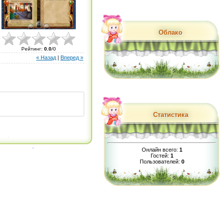
Облако
Рейтинг
:
0.0
/
0
« Назад
|
Вперед »
Статистика
Онлайн всего:
1
Гостей:
1
Пользователей:
0