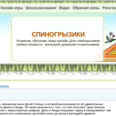
|
Онлайн игры
|
Школа рисования
|
Видео
|
Обратная связь
|
Регистр
СПИНОГРЫЗИКИ
Развитие, обучение, игры онлайн. Для спиногрызиков
любого возраста - малышей, дошколят и школьников.
оломки
ь священная книга Детей Солнца, в которой рассказывается об удивительных
в Джона и Линды. История начинается с того, что они получают таинственную
мком с замысловатым шифром. Джон и Линда открывают ларец и обнаруживают там
шите все головоломки, дочитайте книгу до конца и разгадайте древнее