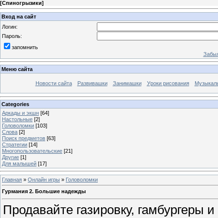
[
Спиногрызики
]
Вход на сайт
Логин:
Пароль:
запомнить
Забыл
Меню сайта
Новости сайта
Развивашки
Занимашки
Уроки рисования
Музыкал
Categories
Аркады и экшн
[64]
Настольные
[2]
Головоломки
[103]
Слова
[2]
Поиск предметов
[63]
Стратегии
[14]
Многопользовательские
[21]
Другие
[1]
Для малышей
[17]
Главная
»
Онлайн игры
»
Головоломки
Гурмания 2. Большие надежды
Продавайте газировку, гамбургеры и