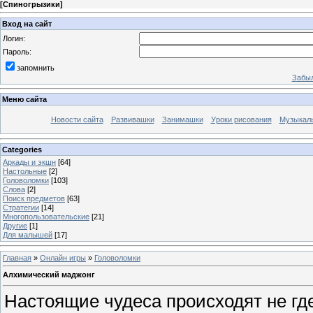
[
Спиногрызики
]
Вход на сайт
Логин:
Пароль:
запомнить
Забыл
Меню сайта
Новости сайта
Развивашки
Занимашки
Уроки рисования
Музыкал
Categories
Аркады и экшн
[64]
Настольные
[2]
Головоломки
[103]
Слова
[2]
Поиск предметов
[63]
Стратегии
[14]
Многопользовательские
[21]
Другие
[1]
Для малышей
[17]
Главная
»
Онлайн игры
»
Головоломки
Алхимический маджонг
Настоящие чудеса происходят не где