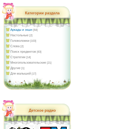
Категории раздела
Аркады и экшн
[64]
Настольные
[2]
Головоломки
[103]
Слова
[2]
Поиск предметов
[63]
Стратегии
[14]
Многопользовательские
[21]
Другие
[1]
Для малышей
[17]
Детское радио